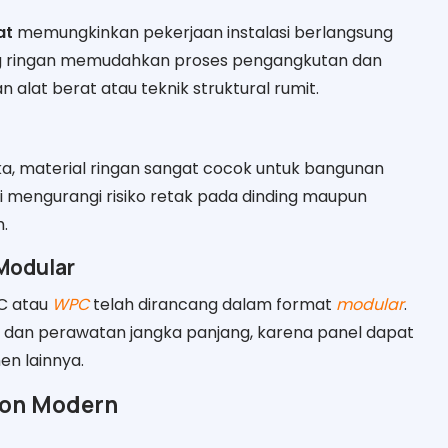
at
memungkinkan pekerjaan instalasi berlangsung
ang ringan memudahkan proses pengangkutan dan
lat berat atau teknik struktural rumit.
a, material ringan sangat cocok untuk bangunan
ni mengurangi risiko retak pada dinding maupun
.
Modular
VC atau
WPC
telah dirancang dalam format
modular
.
ain dan perawatan jangka panjang, karena panel dapat
n lainnya.
afon Modern