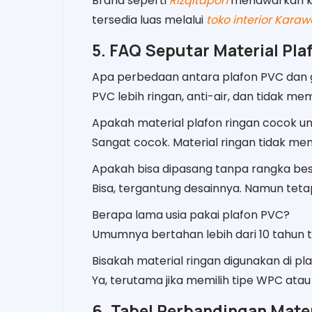
Brand seperti
Rizqitapon
menawarkan kua
tersedia luas melalui
toko interior Kara
5. FAQ Seputar Material Pla
Apa perbedaan antara plafon PVC dan
PVC lebih ringan, anti-air, dan tidak m
Apakah material plafon ringan cocok u
Sangat cocok. Material ringan tidak me
Apakah bisa dipasang tanpa rangka bes
Bisa, tergantung desainnya. Namun tet
Berapa lama usia pakai plafon PVC?
Umumnya bertahan lebih dari 10 tahun t
Bisakah material ringan digunakan di pl
Ya, terutama jika memilih tipe WPC atau
6. Tabel Perbandingan Mater