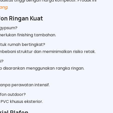
litas tinggi dengan harga kompetitif. Produk ini
wang
.
fon Ringan Kuat
 gypsum?
emerlukan finishing tambahan.
ntuk rumah bertingkat?
mbebani struktur dan meminimalkan risiko retak.
i?
ap disarankan menggunakan rangka ringan.
anpa perawatan intensif.
afon outdoor?
 PVC khusus eksterior.
ial Plafon