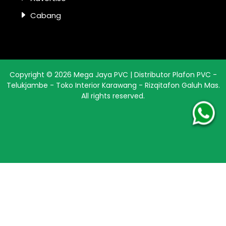
Cabang
Copyright ©
2026
Mega Jaya PVC | Distributor Plafon PVC -
Telukjambe - Toko Interior Karawang - Rizqitafon Galuh Mas
.
All rights reserved.