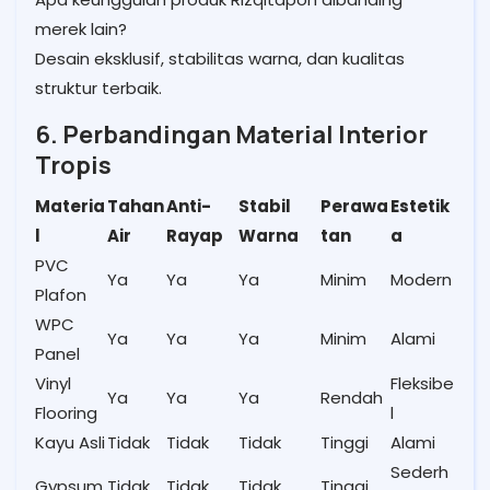
merek lain?
Desain eksklusif, stabilitas warna, dan kualitas
struktur terbaik.
6. Perbandingan Material Interior
Tropis
Materia
Tahan
Anti-
Stabil
Perawa
Estetik
l
Air
Rayap
Warna
tan
a
PVC
Ya
Ya
Ya
Minim
Modern
Plafon
WPC
Ya
Ya
Ya
Minim
Alami
Panel
Vinyl
Fleksibe
Ya
Ya
Ya
Rendah
Flooring
l
Kayu Asli
Tidak
Tidak
Tidak
Tinggi
Alami
Sederh
Gypsum
Tidak
Tidak
Tidak
Tinggi