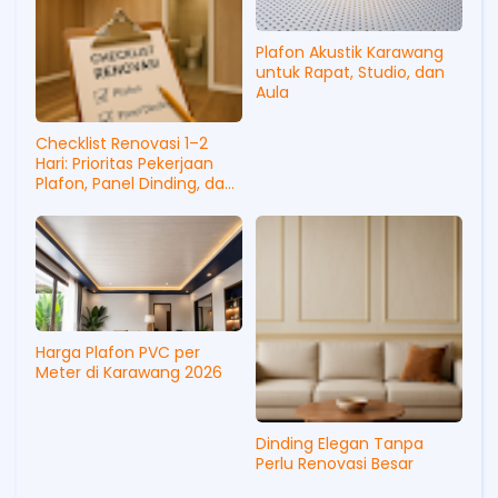
Plafon Akustik Karawang
untuk Rapat, Studio, dan
Aula
Checklist Renovasi 1–2
Hari: Prioritas Pekerjaan
Plafon, Panel Dinding, dan
Lantai
Harga Plafon PVC per
Meter di Karawang 2026
Dinding Elegan Tanpa
Perlu Renovasi Besar