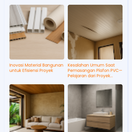
Inovasi Material Bangunan
Kesalahan Umum Saat
untuk Efisiensi Proyek
Pemasangan Plafon PVC—
Pelajaran dari Proyek
Perumahan di Karawang