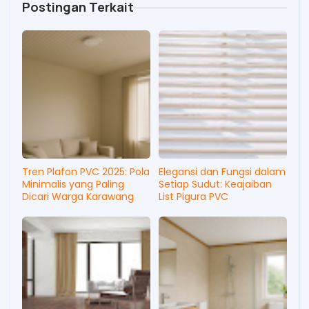
Postingan Terkait
Tren Plafon PVC 2025: Pola
Elegansi dan Fungsi dalam
Minimalis yang Paling
Setiap Sudut: Keajaiban
Dicari Warga Karawang
List Pigura PVC