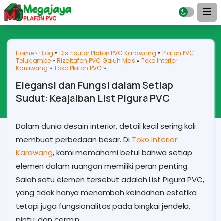
Home
»
Blog
»
Distributor Plafon PVC Karawang
»
Plafon PVC
Telukjambe
»
Rizqitafon PVC Galuh Mas
»
Toko Interior
Karawang
»
Toko Plafon PVC
»
Elegansi dan Fungsi dalam Setiap
Sudut: Keajaiban List Pigura PVC
Dalam dunia desain interior, detail kecil sering kali
membuat perbedaan besar. Di
Toko Interior
Karawang
, kami memahami betul bahwa setiap
elemen dalam ruangan memiliki peran penting.
Salah satu elemen tersebut adalah List Pigura PVC,
yang tidak hanya menambah keindahan estetika
tetapi juga fungsionalitas pada bingkai jendela,
pintu, dan cermin.