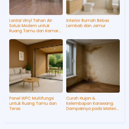
Lantai Vinyl Tahan Air:
Interior Rumah Bebas
Solusi Modern untuk
Lembab dan Jamur
Ruang Tamu dan Kamar
Tidur Anda
Panel WPC Multifungsi
Curah Hujan &
untuk Ruang Tamu dan
Kelembapan Karawang:
Teras
Dampaknya pada Material
Plafon, Dinding, dan Lantai