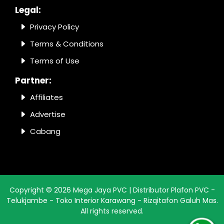
Legal:
Privacy Policy
Terms & Conditions
Terms of Use
Partner:
Affiliates
Advertise
Cabang
Copyright ©
2026
Mega Jaya PVC | Distributor Plafon PVC -
Telukjambe - Toko Interior Karawang - Rizqitafon Galuh Mas
.
All rights reserved.